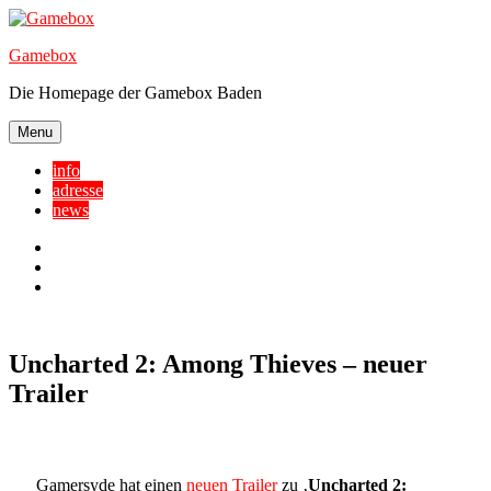
Skip
to
Gamebox
content
Die Homepage der Gamebox Baden
Menu
info
adresse
news
Facebook
YouTube
Twitter
Uncharted 2: Among Thieves – neuer
Trailer
Gamersyde hat einen
neuen Trailer
zu ‚
Uncharted 2: