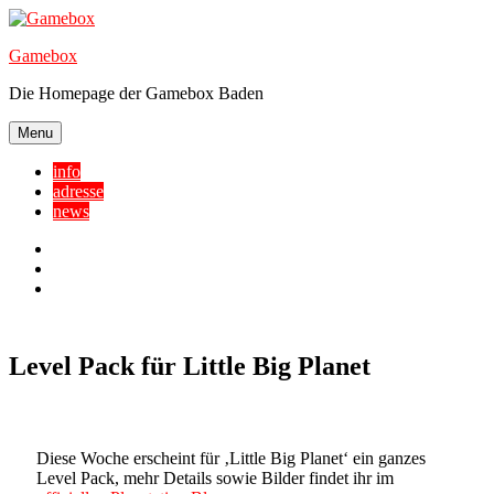
Skip
to
Gamebox
content
Die Homepage der Gamebox Baden
Menu
info
adresse
news
Facebook
YouTube
Twitter
Level Pack für Little Big Planet
Diese Woche erscheint für ‚Little Big Planet‘ ein ganzes
Level Pack, mehr Details sowie Bilder findet ihr im