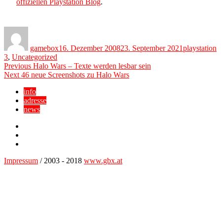
offiziellen Playstation Blog
.
Author
Posted
Categories
on
gamebox
16. Dezember 2008
23. September 2021
playstation
3
,
Uncategorized
Beitragsnavigation
Previous
Previous
Halo Wars – Texte werden lesbar sein
Next
post:
Next
46 neue Screenshots zu Halo Wars
post:
info
adresse
news
Facebook
YouTube
Twitter
Impressum
/ 2003 - 2018
www.gbx.at