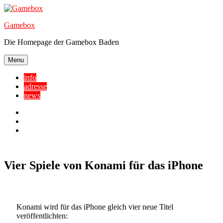
Skip
to
Gamebox
content
Die Homepage der Gamebox Baden
Menu
info
adresse
news
Facebook
YouTube
Twitter
Vier Spiele von Konami für das iPhone
Konami wird für das iPhone gleich vier neue Titel
veröffentlichten: