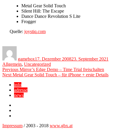
Metal Gear Solid Touch
Silent Hill: The Escape
Dance Dance Revolution S Lite
Frogger
Quelle:
joystiq.com
Author
Posted
Categories
on
gamebox
17. Dezember 2008
23. September 2021
Allgemein
,
Uncategorized
Beitragsnavigation
Previous
Previous
Mirror’s Edge Demo – Time Trial freischalten
Next
post:
Next
Metal Gear Solid Touch – für iPhone + erste Details
post:
info
adresse
news
Facebook
YouTube
Twitter
Impressum
/ 2003 - 2018
www.gbx.at