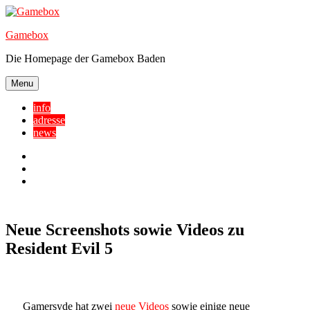
Skip
to
Gamebox
content
Die Homepage der Gamebox Baden
Menu
info
adresse
news
Facebook
YouTube
Twitter
Neue Screenshots sowie Videos zu
Resident Evil 5
Gamersyde hat zwei
neue Videos
sowie einige neue