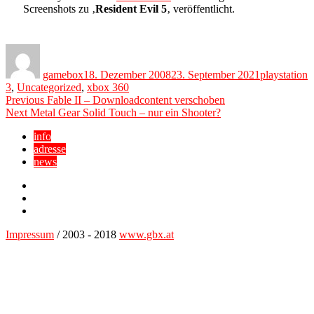
Screenshots zu ‚
Resident Evil 5
‚ veröffentlicht.
Author
Posted
Categories
on
gamebox
18. Dezember 2008
23. September 2021
playstation
3
,
Uncategorized
,
xbox 360
Beitragsnavigation
Previous
Previous
Fable II – Downloadcontent verschoben
Next
post:
Next
Metal Gear Solid Touch – nur ein Shooter?
post:
info
adresse
news
Facebook
YouTube
Twitter
Impressum
/ 2003 - 2018
www.gbx.at