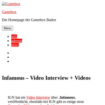
Skip
to
Gamebox
content
Die Homepage der Gamebox Baden
Menu
info
adresse
news
Facebook
YouTube
Twitter
Infamous – Video Interview + Videos
IGN hat ein
Video Interview
über ‚
Infamous
‚
veröffentlicht, ebenfalls bei IGN gibt es einige neue