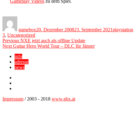
Gameplay Videos
zu dem Spiel.
Author
Posted
Categories
on
gamebox
20. Dezember 2008
23. September 2021
playstation
3
,
Uncategorized
Beitragsnavigation
Previous
Previous
NXE jetzt auch als offline Update
Next
post:
Next
Guitar Hero World Tour – DLC für Jänner
post:
info
adresse
news
Facebook
YouTube
Twitter
Impressum
/ 2003 - 2018
www.gbx.at