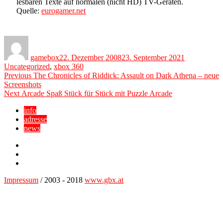
lesbaren Texte auf normalen (nicht HD) TV-Geräten.
Quelle:
eurogamer.net
Author
Posted
Categories
on
gamebox
22. Dezember 2008
23. September 2021
Uncategorized
,
xbox 360
Beitragsnavigation
Previous
Previous
The Chronicles of Riddick: Assault on Dark Athena – neue
post:
Screenshots
Next
Next
Arcade Spaß Stück für Stück mit Puzzle Arcade
post:
info
adresse
news
Facebook
YouTube
Twitter
Impressum
/ 2003 - 2018
www.gbx.at