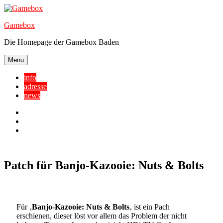
Skip
to
Gamebox
content
Die Homepage der Gamebox Baden
Menu
info
adresse
news
Facebook
YouTube
Twitter
Patch für Banjo-Kazooie: Nuts & Bolts
Für ‚
Banjo-Kazooie: Nuts & Bolts
‚ ist ein Pach
erschienen, dieser löst vor allem das Problem der nicht