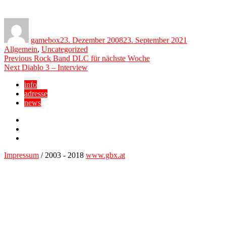
Author
Posted
Categories
on
gamebox
23. Dezember 2008
23. September 2021
Allgemein
,
Uncategorized
Beitragsnavigation
Previous
Previous
Rock Band DLC für nächste Woche
Next
post:
Next
Diablo 3 – Interview
post:
info
adresse
news
Facebook
YouTube
Twitter
Impressum
/ 2003 - 2018
www.gbx.at