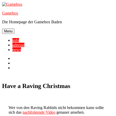
Skip
to
Gamebox
content
Die Homepage der Gamebox Baden
Menu
info
adresse
news
Facebook
YouTube
Twitter
Have a Raving Christmas
Wer von den Raving Rabbids nicht bekommen kann sollte
sich das
nachfolgende Video
genauer ansehen.