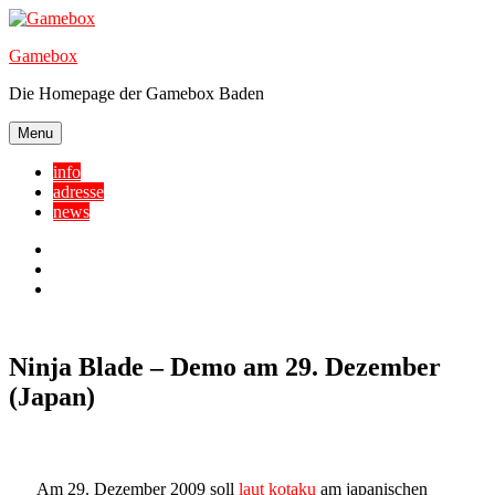
Skip
to
Gamebox
content
Die Homepage der Gamebox Baden
Menu
info
adresse
news
Facebook
YouTube
Twitter
Ninja Blade – Demo am 29. Dezember
(Japan)
Am 29. Dezember 2009 soll
laut kotaku
am japanischen