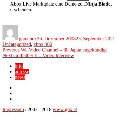
Xbox Live Marktplatz eine Demo zu ‚
Ninja Blade
‚
erscheinen.
Author
Posted
Categories
on
gamebox
26. Dezember 2008
23. September 2021
Uncategorized
,
xbox 360
Beitragsnavigation
Previous
Previous
Wii Video Channel – für Japan angekündigt
Next
post:
Next
Godfather II – Video Interview
post:
info
adresse
news
Facebook
YouTube
Twitter
Impressum
/ 2003 - 2018
www.gbx.at