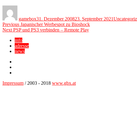
Author
Posted
Categories
on
gamebox
31. Dezember 2008
23. September 2021
Uncategori
Beitragsnavigation
Previous
Previous
Japanischer Werbespot zu Bioshock
Next
post:
Next
PSP und PS3 verbinden – Remote Play
post:
info
adresse
news
Facebook
YouTube
Twitter
Impressum
/ 2003 - 2018
www.gbx.at