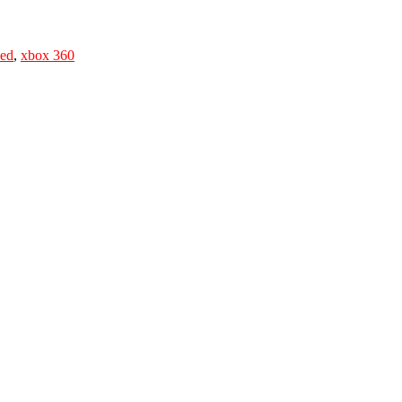
zed
,
xbox 360