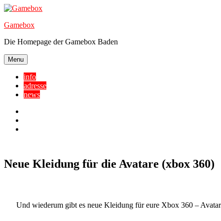
Skip
to
Gamebox
content
Die Homepage der Gamebox Baden
Menu
info
adresse
news
Facebook
YouTube
Twitter
Neue Kleidung für die Avatare (xbox 360)
Und wiederum gibt es neue Kleidung für eure Xbox 360 – Avatare