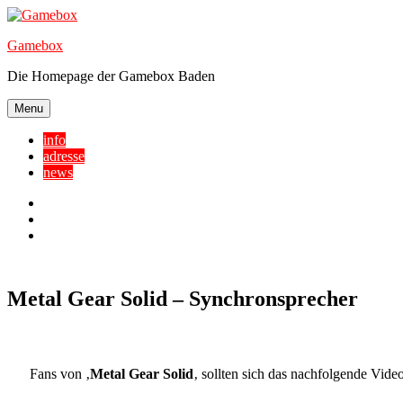
Skip
to
Gamebox
content
Die Homepage der Gamebox Baden
Menu
info
adresse
news
Facebook
YouTube
Twitter
Metal Gear Solid – Synchronsprecher
Fans von ‚
Metal Gear Solid
‚ sollten sich das nachfolgende Vi