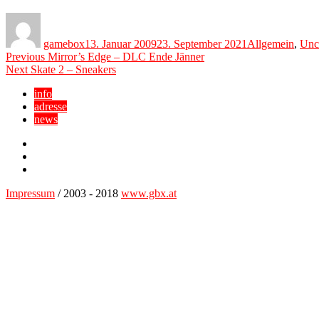
Author
Posted
Categories
on
gamebox
13. Januar 2009
23. September 2021
Allgemein
,
Unc
Beitragsnavigation
Previous
Previous
Mirror’s Edge – DLC Ende Jänner
Next
post:
Next
Skate 2 – Sneakers
post:
info
adresse
news
Facebook
YouTube
Twitter
Impressum
/ 2003 - 2018
www.gbx.at