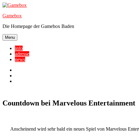
Skip
to
Gamebox
content
Die Homepage der Gamebox Baden
Menu
info
adresse
news
Facebook
YouTube
Twitter
Countdown bei Marvelous Entertainment
Anscheinend wird sehr bald ein neues Spiel von Marvelous Ente