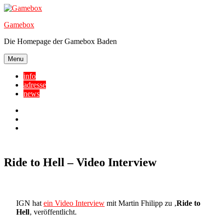
Skip
to
Gamebox
content
Die Homepage der Gamebox Baden
Menu
info
adresse
news
Facebook
YouTube
Twitter
Ride to Hell – Video Interview
IGN hat
ein Video Interview
mit Martin Fhilipp zu ‚
Ride to
Hell
‚ veröffentlicht.