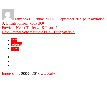
Author
Posted
Categories
on
gamebox
13. Januar 2009
23. September 2021
pc
,
playstation
3
,
Uncategorized
,
xbox 360
Beitragsnavigation
Previous
Previous
Neuer Trailer zu Killzone 2
Next
post:
Next
Eternal Sonata für die PS3 – Europatermin
post:
info
adresse
news
Facebook
YouTube
Twitter
Impressum
/ 2003 - 2018
www.gbx.at