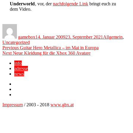
Underworld
‚ vor, der
nachfolgende Link
bringt euch zu
dem Video.
Author
Posted
Categories
on
gamebox
14. Januar 2009
23. September 2021
Allgemein
,
Uncategorized
Beitragsnavigation
Previous
Previous
Guitar Hero Metallica – im Mai in Europa
Next
post:
Next
Neue Kleidung für die Xbox 360 Avatare
post:
info
adresse
news
Facebook
YouTube
Twitter
Impressum
/ 2003 - 2018
www.gbx.at