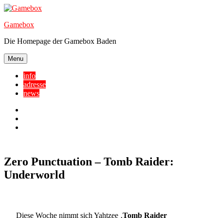
Skip
to
Gamebox
content
Die Homepage der Gamebox Baden
Menu
info
adresse
news
Facebook
YouTube
Twitter
Zero Punctuation – Tomb Raider:
Underworld
Diese Woche nimmt sich Yahtzee ‚
Tomb Raider