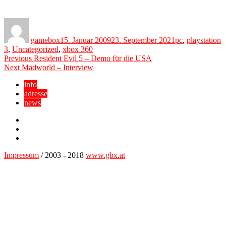
Author
Posted
Categories
on
gamebox
15. Januar 2009
23. September 2021
pc
,
playstation
3
,
Uncategorized
,
xbox 360
Beitragsnavigation
Previous
Previous
Resident Evil 5 – Demo für die USA
Next
post:
Next
Madworld – Interview
post:
info
adresse
news
Facebook
YouTube
Twitter
Impressum
/ 2003 - 2018
www.gbx.at