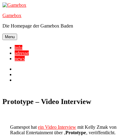
Skip
to
Gamebox
content
Die Homepage der Gamebox Baden
Menu
info
adresse
news
Facebook
YouTube
Twitter
Prototype – Video Interview
Gamespot hat
ein Video Interview
mit Kelly Zmak von
Radical Entertainment über ‚
Prototype
‚ veröffentlicht.