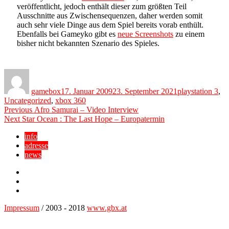
veröffentlicht, jedoch enthält dieser zum größten Teil
Ausschnitte aus Zwischensequenzen, daher werden somit
auch sehr viele Dinge aus dem Spiel bereits vorab enthült.
Ebenfalls bei Gameyko gibt es
neue Screenshots
zu einem
bisher nicht bekannten Szenario des Spieles.
Author
Posted
Categories
on
gamebox
17. Januar 2009
23. September 2021
playstation 3
,
Uncategorized
,
xbox 360
Beitragsnavigation
Previous
Previous
Afro Samurai – Video Interview
Next
post:
Next
Star Ocean : The Last Hope – Europatermin
post:
info
adresse
news
Facebook
YouTube
Twitter
Impressum
/ 2003 - 2018
www.gbx.at