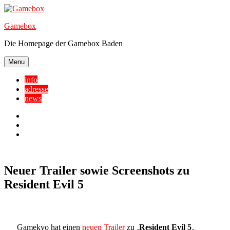
Skip
to
Gamebox
content
Die Homepage der Gamebox Baden
Menu
info
adresse
news
Facebook
YouTube
Twitter
Neuer Trailer sowie Screenshots zu
Resident Evil 5
Gamekyo hat einen
neuen Trailer
zu ‚
Resident Evil 5
‚