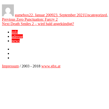
Author
Posted
Categories
on
gamebox
22. Januar 2009
23. September 2021
Uncategorized
,
Beitragsnavigation
Previous
Previous
Zero Punctuation: Farcry 2
Next
post:
Next
Death Smiles 2 – wird bald angekündigt?
post:
info
adresse
news
Facebook
YouTube
Twitter
Impressum
/ 2003 - 2018
www.gbx.at