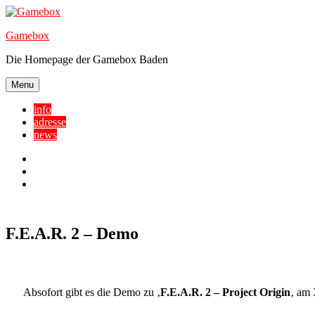
Skip
to
Gamebox
content
Die Homepage der Gamebox Baden
Menu
info
adresse
news
Facebook
YouTube
Twitter
F.E.A.R. 2 – Demo
Absofort gibt es die Demo zu ‚
F.E.A.R. 2 – Project Origin
‚ am 