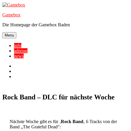
Skip
to
Gamebox
content
Die Homepage der Gamebox Baden
Menu
info
adresse
news
Facebook
YouTube
Twitter
Rock Band – DLC für nächste Woche
Nächste Woche gibt es für ‚
Rock Band
‚ 6 Tracks von der
Band „The Grateful Dead“: