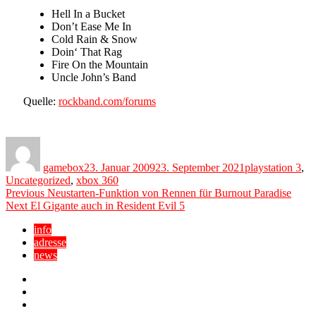
Hell In a Bucket
Don’t Ease Me In
Cold Rain & Snow
Doin‘ That Rag
Fire On the Mountain
Uncle John’s Band
Quelle:
rockband.com/forums
Author
Posted
Categories
on
gamebox
23. Januar 2009
23. September 2021
playstation 3
,
Uncategorized
,
xbox 360
Beitragsnavigation
Previous
Previous
Neustarten-Funktion von Rennen für Burnout Paradise
Next
post:
Next
El Gigante auch in Resident Evil 5
post:
info
adresse
news
Facebook
YouTube
Twitter