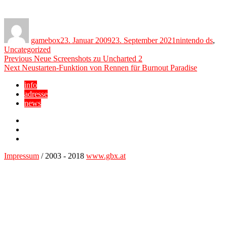
Author
Posted
Categories
on
gamebox
23. Januar 2009
23. September 2021
nintendo ds
,
Uncategorized
Beitragsnavigation
Previous
Previous
Neue Screenshots zu Uncharted 2
Next
post:
Next
Neustarten-Funktion von Rennen für Burnout Paradise
post:
info
adresse
news
Facebook
YouTube
Twitter
Impressum
/ 2003 - 2018
www.gbx.at