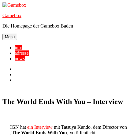
Skip
to
Gamebox
content
Die Homepage der Gamebox Baden
Menu
info
adresse
news
Facebook
YouTube
Twitter
The World Ends With You – Interview
IGN hat
ein Interview
mit Tatsuya Kando, dem Director von
‚
The World Ends With You
‚ veröffentlicht.