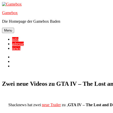
Skip
to
Gamebox
content
Die Homepage der Gamebox Baden
Menu
info
adresse
news
Facebook
YouTube
Twitter
Zwei neue Videos zu GTA IV – The Lost 
Shacknews hat zwei
neue Trailer
zu ‚
GTA IV – The Lost and 