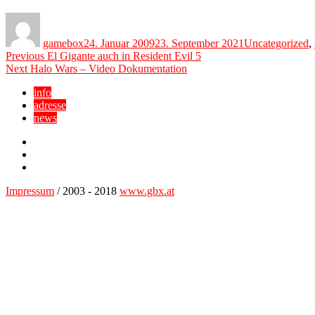
Author
Posted
Categories
on
gamebox
24. Januar 2009
23. September 2021
Uncategorized
,
Beitragsnavigation
Previous
Previous
El Gigante auch in Resident Evil 5
Next
post:
Next
Halo Wars – Video Dokumentation
post:
info
adresse
news
Facebook
YouTube
Twitter
Impressum
/ 2003 - 2018
www.gbx.at