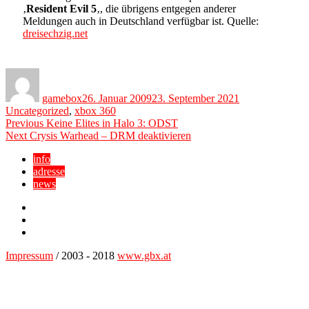
‚
Resident Evil 5
‚, die übrigens entgegen anderer
Meldungen auch in Deutschland verfügbar ist. Quelle:
dreisechzig.net
Author
Posted
Categories
on
gamebox
26. Januar 2009
23. September 2021
Uncategorized
,
xbox 360
Beitragsnavigation
Previous
Previous
Keine Elites in Halo 3: ODST
Next
post:
Next
Crysis Warhead – DRM deaktivieren
post:
info
adresse
news
Facebook
YouTube
Twitter
Impressum
/ 2003 - 2018
www.gbx.at