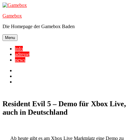
Skip
to
Gamebox
content
Die Homepage der Gamebox Baden
Menu
info
adresse
news
Facebook
YouTube
Twitter
Resident Evil 5 – Demo für Xbox Live,
auch in Deutschland
Ab heute gibt es am Xbox Live Marktplatz eine Demo zu