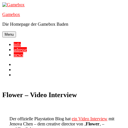
Skip
to
Gamebox
content
Die Homepage der Gamebox Baden
Menu
info
adresse
news
Facebook
YouTube
Twitter
Flower – Video Interview
Der offizielle Playstation Blog hat
ein Video Interview
mit
Jenova Chen – dem creative director von ‚
Flower
‚ –