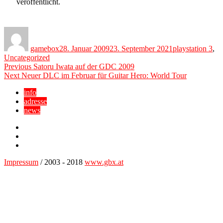
veröffentlicht.
Author
Posted
Categories
on
gamebox
28. Januar 2009
23. September 2021
playstation 3
,
Uncategorized
Beitragsnavigation
Previous
Previous
Satoru Iwata auf der GDC 2009
Next
post:
Next
Neuer DLC im Februar für Guitar Hero: World Tour
post:
info
adresse
news
Facebook
YouTube
Twitter
Impressum
/ 2003 - 2018
www.gbx.at