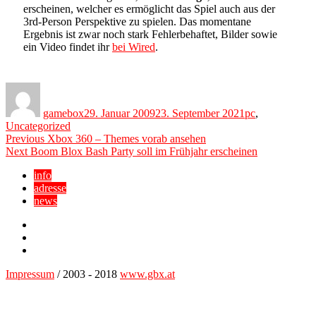
erscheinen, welcher es ermöglicht das Spiel auch aus der
3rd-Person Perspektive zu spielen. Das momentane
Ergebnis ist zwar noch stark Fehlerbehaftet, Bilder sowie
ein Video findet ihr
bei Wired
.
Author
Posted
Categories
on
gamebox
29. Januar 2009
23. September 2021
pc
,
Uncategorized
Beitragsnavigation
Previous
Previous
Xbox 360 – Themes vorab ansehen
Next
post:
Next
Boom Blox Bash Party soll im Frühjahr erscheinen
post:
info
adresse
news
Facebook
YouTube
Twitter
Impressum
/ 2003 - 2018
www.gbx.at