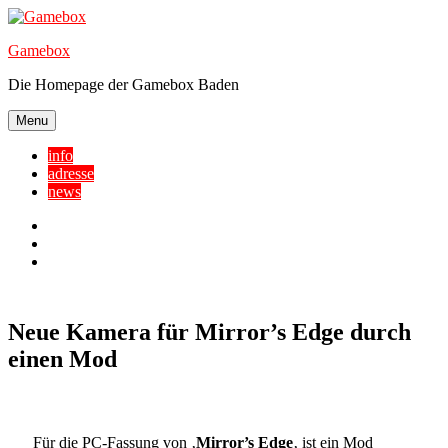
Skip
to
Gamebox
content
Die Homepage der Gamebox Baden
Menu
info
adresse
news
Facebook
YouTube
Twitter
Neue Kamera für Mirror’s Edge durch
einen Mod
Für die PC-Fassung von ‚
Mirror’s Edge
‚ ist ein Mod