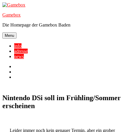
Skip
to
Gamebox
content
Die Homepage der Gamebox Baden
Menu
info
adresse
news
Facebook
YouTube
Twitter
Nintendo DSi soll im Frühling/Sommer
erscheinen
Leider immer noch kein genauer Termin, aber ein grober