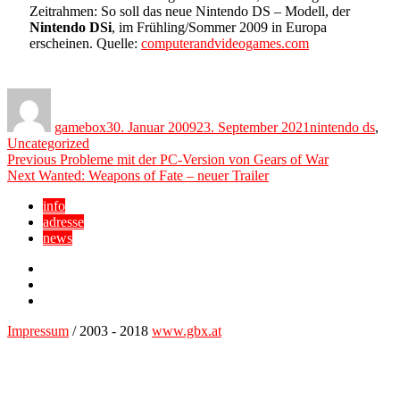
Zeitrahmen: So soll das neue Nintendo DS – Modell, der
Nintendo DSi
, im Frühling/Sommer 2009 in Europa
erscheinen. Quelle:
computerandvideogames.com
Author
Posted
Categories
on
gamebox
30. Januar 2009
23. September 2021
nintendo ds
,
Uncategorized
Beitragsnavigation
Previous
Previous
Probleme mit der PC-Version von Gears of War
Next
post:
Next
Wanted: Weapons of Fate – neuer Trailer
post:
info
adresse
news
Facebook
YouTube
Twitter
Impressum
/ 2003 - 2018
www.gbx.at