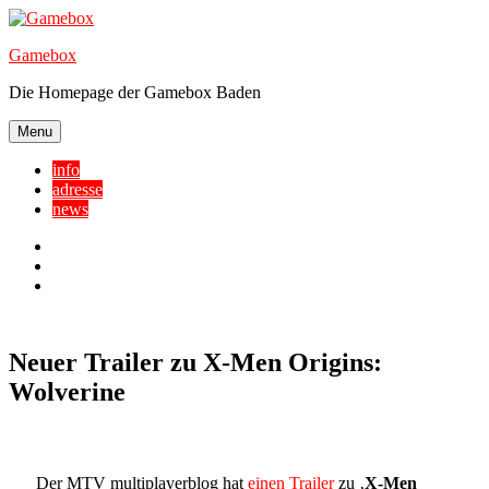
Skip
to
Gamebox
content
Die Homepage der Gamebox Baden
Menu
info
adresse
news
Facebook
YouTube
Twitter
Neuer Trailer zu X-Men Origins:
Wolverine
Der MTV multiplayerblog hat
einen Trailer
zu ‚
X-Men