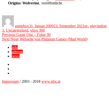
Origins: Wolverine
‚ veröffentlicht.
Author
Posted
Categories
on
gamebox
31. Januar 2009
23. September 2021
pc
,
playstation
3
,
Uncategorized
,
xbox 360
Beitragsnavigation
Previous
Previous
Game One – Folge 90
Next
post:
Next
Neue Webseite von Platinum Games (Mad World)
post:
info
adresse
news
Facebook
YouTube
Twitter
Impressum
/ 2003 - 2018
www.gbx.at