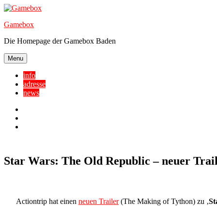
Skip
to
Gamebox
content
Die Homepage der Gamebox Baden
Menu
info
adresse
news
Facebook
YouTube
Twitter
Star Wars: The Old Republic – neuer Trai
Actiontrip hat einen
neuen Trailer
(The Making of Tython) zu ‚
St