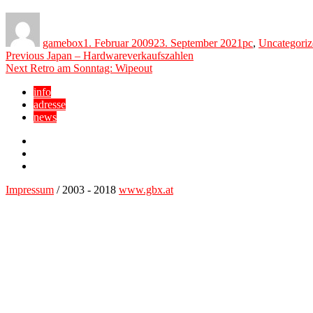
Author
Posted
Categories
on
gamebox
1. Februar 2009
23. September 2021
pc
,
Uncategoriz
Beitragsnavigation
Previous
Previous
Japan – Hardwareverkaufszahlen
Next
post:
Next
Retro am Sonntag: Wipeout
post:
info
adresse
news
Facebook
YouTube
Twitter
Impressum
/ 2003 - 2018
www.gbx.at