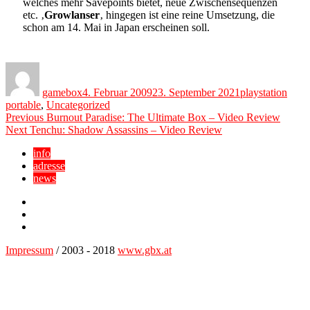
welches mehr Savepoints bietet, neue Zwischensequenzen
etc. ‚
Growlanser
‚ hingegen ist eine reine Umsetzung, die
schon am 14. Mai in Japan erscheinen soll.
Author
Posted
Categories
on
gamebox
4. Februar 2009
23. September 2021
playstation
portable
,
Uncategorized
Beitragsnavigation
Previous
Previous
Burnout Paradise: The Ultimate Box – Video Review
Next
post:
Next
Tenchu: Shadow Assassins – Video Review
post:
info
adresse
news
Facebook
YouTube
Twitter
Impressum
/ 2003 - 2018
www.gbx.at