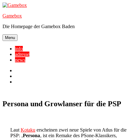
Skip
to
Gamebox
content
Die Homepage der Gamebox Baden
Menu
info
adresse
news
Facebook
YouTube
Twitter
Persona und Growlanser für die PSP
Laut
Kotaku
erscheinen zwei neue Spiele von Atlus für die
PSP: ‚
Persona
‚ ist ein Remake des PSone-Klassikers,