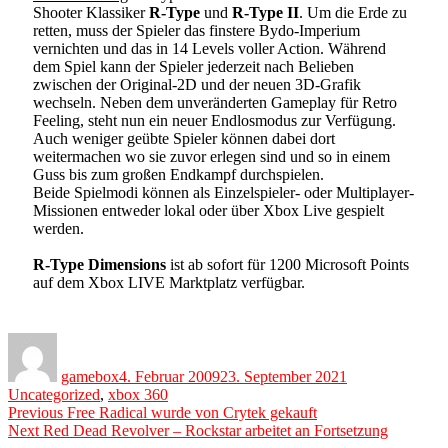
Shooter Klassiker
R-Type
und
R-Type II
. Um die Erde zu
retten, muss der Spieler das finstere Bydo-Imperium
vernichten und das in 14 Levels voller Action. Während
dem Spiel kann der Spieler jederzeit nach Belieben
zwischen der Original-2D und der neuen 3D-Grafik
wechseln. Neben dem unveränderten Gameplay für Retro
Feeling, steht nun ein neuer Endlosmodus zur Verfügung.
Auch weniger geübte Spieler können dabei dort
weitermachen wo sie zuvor erlegen sind und so in einem
Guss bis zum großen Endkampf durchspielen.
Beide Spielmodi können als Einzelspieler- oder Multiplayer-
Missionen entweder lokal oder über Xbox Live gespielt
werden.
R-Type Dimensions
ist ab sofort für 1200 Microsoft Points
auf dem Xbox LIVE Marktplatz verfügbar.
Author
Posted
Categories
on
gamebox
4. Februar 2009
23. September 2021
Uncategorized
,
xbox 360
Beitragsnavigation
Previous
Previous
Free Radical wurde von Crytek gekauft
Next
post:
Next
Red Dead Revolver – Rockstar arbeitet an Fortsetzung
post: