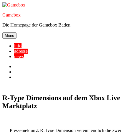
Skip
to
Gamebox
content
Die Homepage der Gamebox Baden
Menu
info
adresse
news
Facebook
YouTube
Twitter
R-Type Dimensions auf dem Xbox Live
Marktplatz
Pressemeldung
: R-Type Dimension vereint endlich die zwei