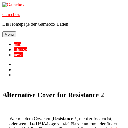
Skip
to
Gamebox
content
Die Homepage der Gamebox Baden
Menu
info
adresse
news
Facebook
YouTube
Twitter
Alternative Cover für Resistance 2
Wer mit dem Cover zu ‚
Resistance 2
‚ nicht zufrieden ist,
oder wem das USK-Logo zu viel Platz einnimmt, der findet