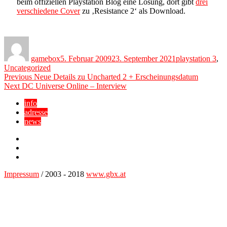
beim offiziellen Playstation Blog eine Lösung, dort gibt
drei
verschiedene Cover
zu ‚Resistance 2‘ als Download.
Author
Posted
Categories
on
gamebox
5. Februar 2009
23. September 2021
playstation 3
,
Uncategorized
Beitragsnavigation
Previous
Previous
Neue Details zu Uncharted 2 + Erscheinungsdatum
Next
post:
Next
DC Universe Online – Interview
post:
info
adresse
news
Facebook
YouTube
Twitter
Impressum
/ 2003 - 2018
www.gbx.at