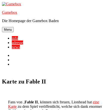
Skip
to
Gamebox
content
Die Homepage der Gamebox Baden
Menu
info
adresse
news
Facebook
YouTube
Twitter
Karte zu Fable II
Fans von ‚
Fable II
‚ können sich freuen, Lionhead hat
eine
Karte
zu dem Spiel veröffentlicht, welche sich dank enormer