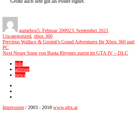
Größe auch sehr gut als Poster eignet.
Author
Posted
Categories
on
gamebox
5. Februar 2009
23. September 2021
Uncategorized
,
xbox 360
Beitragsnavigation
Previous
Previous
Wallace & Gromit’s Grand Adventures für Xbox 360 und
post:
PC
Next
Next
Neuer Song von Busta Rhymes zuerst im GTA IV – DLC
post:
info
adresse
news
Facebook
YouTube
Twitter
Impressum
/ 2003 - 2018
www.gbx.at