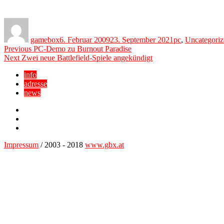
Author
Posted
Categories
on
gamebox
6. Februar 2009
23. September 2021
pc
,
Uncategoriz
Beitragsnavigation
Previous
Previous
PC-Demo zu Burnout Paradise
Next
post:
Next
Zwei neue Battlefield-Spiele angekündigt
post:
info
adresse
news
Facebook
YouTube
Twitter
Impressum
/ 2003 - 2018
www.gbx.at