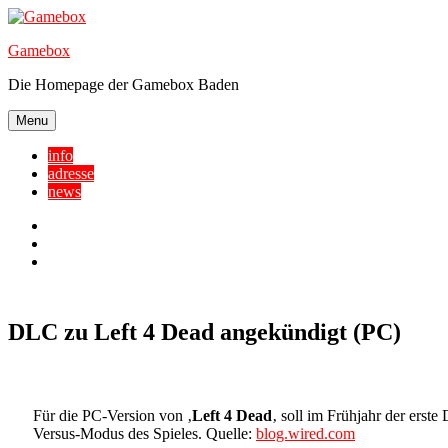
Skip
to
Gamebox
content
Die Homepage der Gamebox Baden
Menu
info
adresse
news
Facebook
YouTube
Twitter
DLC zu Left 4 Dead angekündigt (PC)
Für die PC-Version von ‚
Left 4 Dead
‚ soll im Frühjahr der ers
Versus-Modus des Spieles. Quelle:
blog.wired.com