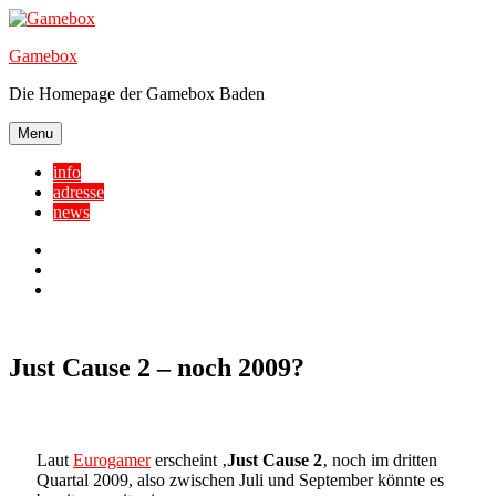
Skip
to
Gamebox
content
Die Homepage der Gamebox Baden
Menu
info
adresse
news
Facebook
YouTube
Twitter
Just Cause 2 – noch 2009?
Laut
Eurogamer
erscheint ‚
Just Cause 2
‚ noch im dritten
Quartal 2009, also zwischen Juli und September könnte es