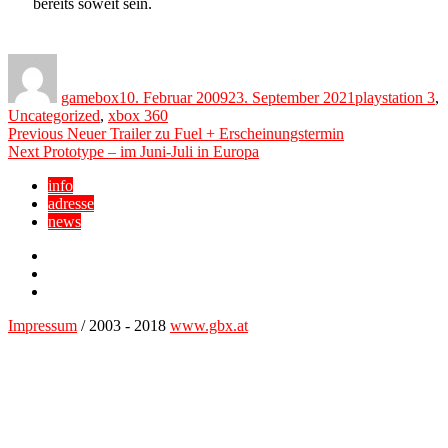
bereits soweit sein.
Author
Posted
Categories
on
gamebox
10. Februar 2009
23. September 2021
playstation 3
,
Uncategorized
,
xbox 360
Beitragsnavigation
Previous
Previous
Neuer Trailer zu Fuel + Erscheinungstermin
Next
post:
Next
Prototype – im Juni-Juli in Europa
post:
info
adresse
news
Facebook
YouTube
Twitter
Impressum
/ 2003 - 2018
www.gbx.at