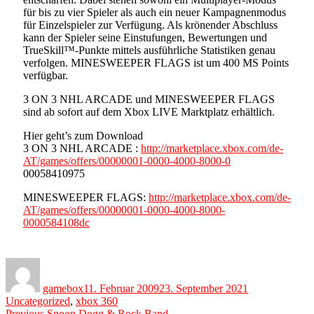
für bis zu vier Spieler als auch ein neuer Kampagnenmodus
für Einzelspieler zur Verfügung. Als krönender Abschluss
kann der Spieler seine Einstufungen, Bewertungen und
TrueSkill™-Punkte mittels ausführliche Statistiken genau
verfolgen. MINESWEEPER FLAGS ist um 400 MS Points
verfügbar.
3 ON 3 NHL ARCADE und MINESWEEPER FLAGS
sind ab sofort auf dem Xbox LIVE Marktplatz erhältlich.
Hier geht’s zum Download
3 ON 3 NHL ARCADE :
http://marketplace.xbox.com/de-
AT/games/offers/00000001-0000-4000-8000-0
00058410975
MINESWEEPER FLAGS:
http://marketplace.xbox.com/de-
AT/games/offers/00000001-0000-4000-8000-
0000584108dc
Author
Posted
Categories
on
gamebox
11. Februar 2009
23. September 2021
Uncategorized
,
xbox 360
Previous
Previous
Snoop Dogg & Rock Band