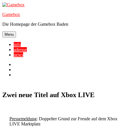
Skip
to
Gamebox
content
Die Homepage der Gamebox Baden
Menu
info
adresse
news
Facebook
YouTube
Twitter
Zwei neue Titel auf Xbox LIVE
Pressemeldung
: Doppelter Grund zur Freude auf dem Xbox
LIVE Marktplatz