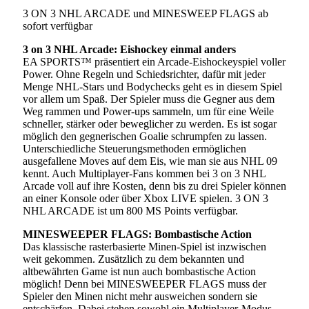
3 ON 3 NHL ARCADE und MINESWEEP FLAGS ab
sofort verfügbar
3 on 3 NHL Arcade: Eishockey einmal anders
EA SPORTS™ präsentiert ein Arcade-Eishockeyspiel voller
Power. Ohne Regeln und Schiedsrichter, dafür mit jeder
Menge NHL-Stars und Bodychecks geht es in diesem Spiel
vor allem um Spaß. Der Spieler muss die Gegner aus dem
Weg rammen und Power-ups sammeln, um für eine Weile
schneller, stärker oder beweglicher zu werden. Es ist sogar
möglich den gegnerischen Goalie schrumpfen zu lassen.
Unterschiedliche Steuerungsmethoden ermöglichen
ausgefallene Moves auf dem Eis, wie man sie aus NHL 09
kennt. Auch Multiplayer-Fans kommen bei 3 on 3 NHL
Arcade voll auf ihre Kosten, denn bis zu drei Spieler können
an einer Konsole oder über Xbox LIVE spielen. 3 ON 3
NHL ARCADE ist um 800 MS Points verfügbar.
MINESWEEPER FLAGS: Bombastische Action
Das klassische rasterbasierte Minen-Spiel ist inzwischen
weit gekommen. Zusätzlich zu dem bekannten und
altbewährten Game ist nun auch bombastische Action
möglich! Denn bei MINESWEEPER FLAGS muss der
Spieler den Minen nicht mehr ausweichen sondern sie
entschärfen. Dabei stehen sowohl ein Multiplayer-Modus