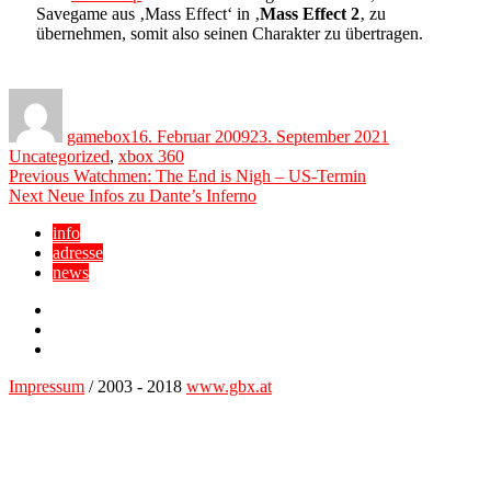
Savegame aus ‚Mass Effect‘ in ‚
Mass Effect 2
‚ zu
übernehmen, somit also seinen Charakter zu übertragen.
Author
Posted
Categories
on
gamebox
16. Februar 2009
23. September 2021
Uncategorized
,
xbox 360
Beitragsnavigation
Previous
Previous
Watchmen: The End is Nigh – US-Termin
Next
post:
Next
Neue Infos zu Dante’s Inferno
post:
info
adresse
news
Facebook
YouTube
Twitter
Impressum
/ 2003 - 2018
www.gbx.at