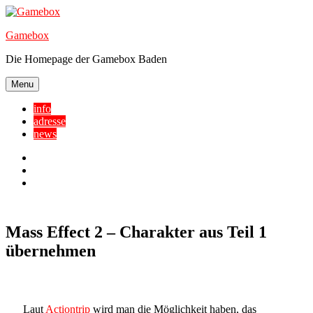
Skip
to
Gamebox
content
Die Homepage der Gamebox Baden
Menu
info
adresse
news
Facebook
YouTube
Twitter
Mass Effect 2 – Charakter aus Teil 1
übernehmen
Laut
Actiontrip
wird man die Möglichkeit haben, das