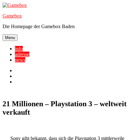
Skip
to
Gamebox
content
Die Homepage der Gamebox Baden
Menu
info
adresse
news
Facebook
YouTube
Twitter
21‭ ‬Millionen – Playstation 3 – weltweit
verkauft
Sony gibt bekannt, dass sich die Playstation 3 mittlerweile