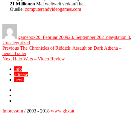
21 Millionen
Mal weltweit verkauft hat.
Quelle:
computerandvideogames.com
Author
Posted
Categories
on
gamebox
20. Februar 2009
23. September 2021
playstation 3
,
Uncategorized
Beitragsnavigation
Previous
Previous
The Chronicles of Riddick: Assault on Dark Athena –
post:
neuer Trailer
Next
Next
Halo Wars – Video Review
post:
info
adresse
news
Facebook
YouTube
Twitter
Impressum
/ 2003 - 2018
www.gbx.at