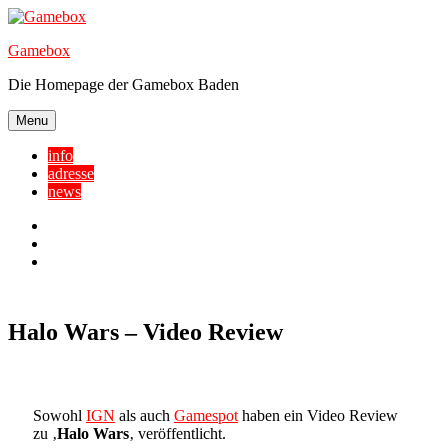
Skip
to
Gamebox
content
Die Homepage der Gamebox Baden
Menu
info
adresse
news
Facebook
YouTube
Twitter
Halo Wars – Video Review
Sowohl
IGN
als auch
Gamespot
haben ein Video Review
zu ‚
Halo Wars
‚ veröffentlicht.