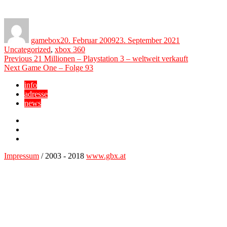
Author
Posted
Categories
on
gamebox
20. Februar 2009
23. September 2021
Uncategorized
,
xbox 360
Beitragsnavigation
Previous
Previous
21‭ ‬Millionen – Playstation 3 – weltweit verkauft
Next
post:
Next
Game One – Folge 93
post:
info
adresse
news
Facebook
YouTube
Twitter
Impressum
/ 2003 - 2018
www.gbx.at