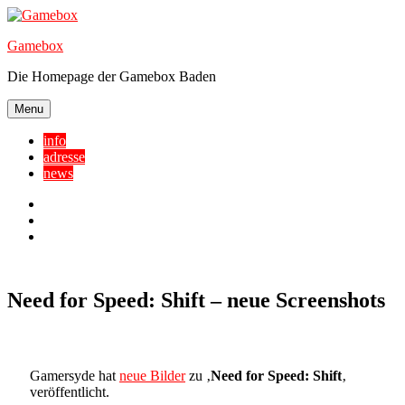
Skip
to
Gamebox
content
Die Homepage der Gamebox Baden
Menu
info
adresse
news
Facebook
YouTube
Twitter
Need for Speed: Shift – neue Screenshots
Gamersyde hat
neue Bilder
zu ‚
Need for Speed: Shift
‚
veröffentlicht.