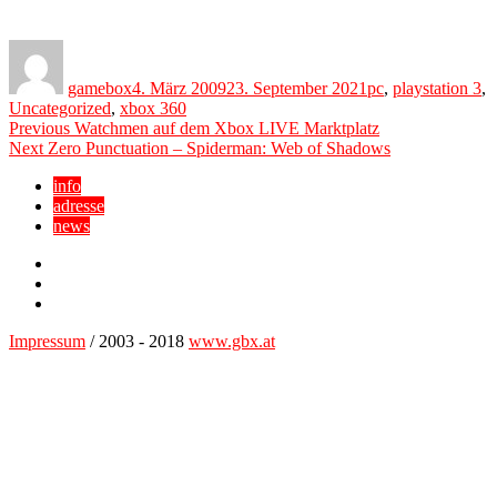
Author
Posted
Categories
on
gamebox
4. März 2009
23. September 2021
pc
,
playstation 3
,
Uncategorized
,
xbox 360
Beitragsnavigation
Previous
Previous
Watchmen auf dem Xbox LIVE Marktplatz
Next
post:
Next
Zero Punctuation – Spiderman: Web of Shadows
post:
info
adresse
news
Facebook
YouTube
Twitter
Impressum
/ 2003 - 2018
www.gbx.at