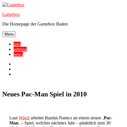
Skip
to
Gamebox
content
Die Homepage der Gamebox Baden
Menu
info
adresse
news
Facebook
YouTube
Twitter
Neues Pac-Man Spiel in 2010
Laut
Wired
arbeitet Bandai-Namco an einem neuen ‚
Pac-
Man
‚ – Spiel, welches nächstes Jahr – pünktlich zum 30