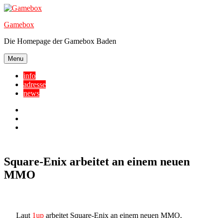
Skip
to
Gamebox
content
Die Homepage der Gamebox Baden
Menu
info
adresse
news
Facebook
YouTube
Twitter
Square-Enix arbeitet an einem neuen
MMO
Laut
1up
arbeitet Square-Enix an einem neuen MMO,