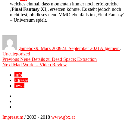
welches einmal, dass momentan immer noch erfolgreiche
‚
Final Fantasy XI
‚, ersetzen könnte. Es steht jedoch noch
nicht fest, ob dieses neue MMO ebenfalls im ‚Final Fantasy‘
– Universum spielt.
Author
Posted
Categories
on
gamebox
9. März 2009
23. September 2021
Allgemein
,
Uncategorized
Beitragsnavigation
Previous
Previous
Neue Details zu Dead Space: Extraction
Next
post:
Next
Mad World – Video Review
post:
info
adresse
news
Facebook
YouTube
Twitter
Impressum
/ 2003 - 2018
www.gbx.at