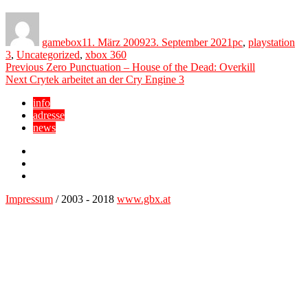
Author
Posted
Categories
on
gamebox
11. März 2009
23. September 2021
pc
,
playstation
3
,
Uncategorized
,
xbox 360
Beitragsnavigation
Previous
Previous
Zero Punctuation – House of the Dead: Overkill
Next
post:
Next
Crytek arbeitet an der Cry Engine 3
post:
info
adresse
news
Facebook
YouTube
Twitter
Impressum
/ 2003 - 2018
www.gbx.at