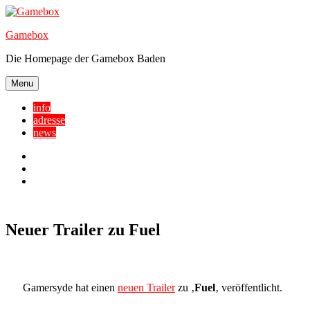
Skip
to
Gamebox
content
Die Homepage der Gamebox Baden
Menu
info
adresse
news
Facebook
YouTube
Twitter
Neuer Trailer zu Fuel
Gamersyde hat einen
neuen Trailer
zu ‚
Fuel
‚ veröffentlicht.