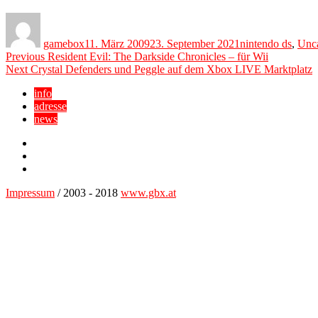
Author
Posted
Categories
on
gamebox
11. März 2009
23. September 2021
nintendo ds
,
Unca
Beitragsnavigation
Previous
Previous
Resident Evil: The Darkside Chronicles – für Wii
Next
post:
Next
Crystal Defenders und Peggle auf dem Xbox LIVE Marktplatz
post:
info
adresse
news
Facebook
YouTube
Twitter
Impressum
/ 2003 - 2018
www.gbx.at