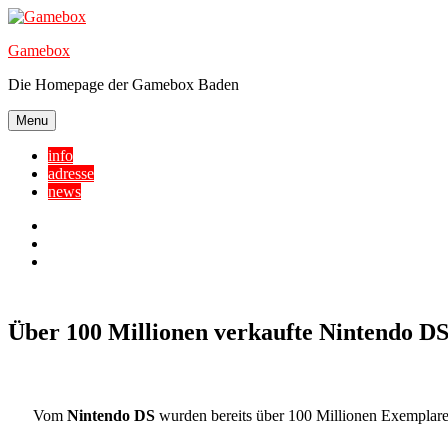
Skip
to
Gamebox
content
Die Homepage der Gamebox Baden
Menu
info
adresse
news
Facebook
YouTube
Twitter
Über 100 Millionen verkaufte Nintendo D
Vom
Nintendo DS
wurden bereits über 100 Millionen Exemplare 