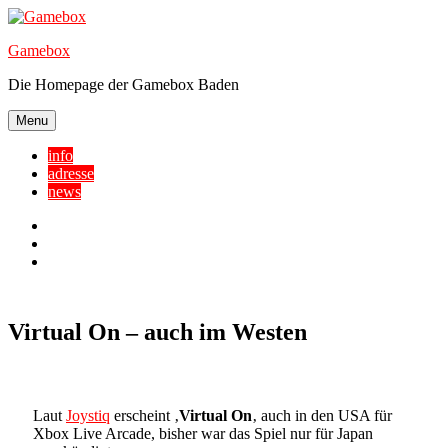
Skip
to
Gamebox
content
Die Homepage der Gamebox Baden
Menu
info
adresse
news
Facebook
YouTube
Twitter
Virtual On – auch im Westen
Laut
Joystiq
erscheint ‚
Virtual On
‚ auch in den USA für
Xbox Live Arcade, bisher war das Spiel nur für Japan