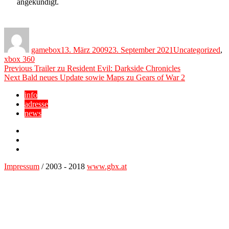
angekündigt.
Author
Posted
Categories
on
gamebox
13. März 2009
23. September 2021
Uncategorized
,
xbox 360
Beitragsnavigation
Previous
Previous
Trailer zu Resident Evil: Darkside Chronicles
Next
post:
Next
Bald neues Update sowie Maps zu Gears of War 2
post:
info
adresse
news
Facebook
YouTube
Twitter
Impressum
/ 2003 - 2018
www.gbx.at