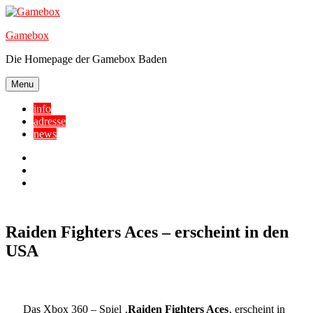
Skip
to
Gamebox
content
Die Homepage der Gamebox Baden
Menu
info
adresse
news
Facebook
YouTube
Twitter
Raiden Fighters Aces – erscheint in den
USA
Das Xbox 360 – Spiel ‚
Raiden Fighters Aces
‚ erscheint in