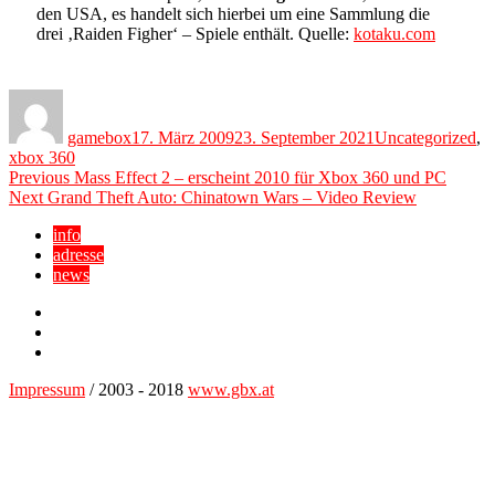
den USA, es handelt sich hierbei um eine Sammlung die
drei ‚Raiden Figher‘ – Spiele enthält. Quelle:
kotaku.com
Author
Posted
Categories
on
gamebox
17. März 2009
23. September 2021
Uncategorized
,
xbox 360
Beitragsnavigation
Previous
Previous
Mass Effect 2 – erscheint 2010 für Xbox 360 und PC
Next
post:
Next
Grand Theft Auto: Chinatown Wars – Video Review
post:
info
adresse
news
Facebook
YouTube
Twitter
Impressum
/ 2003 - 2018
www.gbx.at