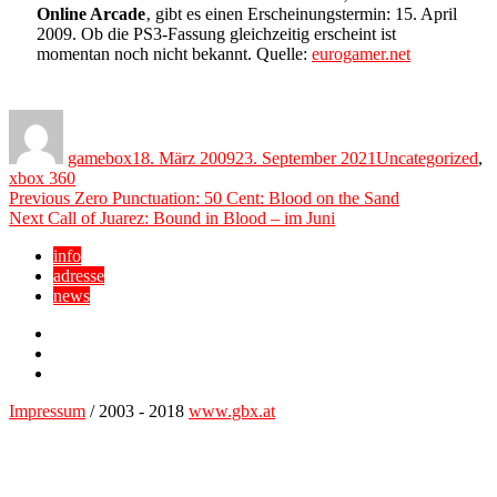
Online Arcade
‚ gibt es einen Erscheinungstermin: 15. April
2009. Ob die PS3-Fassung gleichzeitig erscheint ist
momentan noch nicht bekannt. Quelle:
eurogamer.net
Author
Posted
Categories
on
gamebox
18. März 2009
23. September 2021
Uncategorized
,
xbox 360
Beitragsnavigation
Previous
Previous
Zero Punctuation: 50 Cent: Blood on the Sand
Next
post:
Next
Call of Juarez: Bound in Blood – im Juni
post:
info
adresse
news
Facebook
YouTube
Twitter
Impressum
/ 2003 - 2018
www.gbx.at