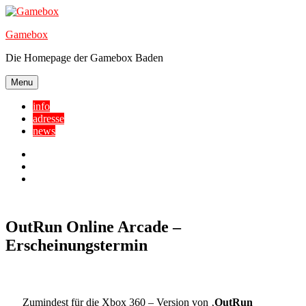
Skip
to
Gamebox
content
Die Homepage der Gamebox Baden
Menu
info
adresse
news
Facebook
YouTube
Twitter
OutRun Online Arcade –
Erscheinungstermin
Zumindest für die Xbox 360 – Version von ‚
OutRun