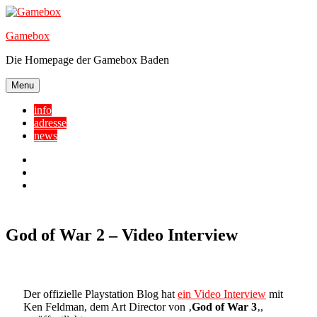
Skip
to
Gamebox
content
Die Homepage der Gamebox Baden
Menu
info
adresse
news
Facebook
YouTube
Twitter
God of War 2 – Video Interview
Der offizielle Playstation Blog hat
ein Video Interview
mit
Ken Feldman, dem Art Director von ‚
God of War 3
‚,