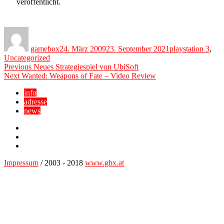
veröffentlicht.
Author
Posted
Categories
on
gamebox
24. März 2009
23. September 2021
playstation 3
,
Uncategorized
Beitragsnavigation
Previous
Previous
Neues Strategiespiel von UbiSoft
Next
post:
Next
Wanted: Weapons of Fate – Video Review
post:
info
adresse
news
Facebook
YouTube
Twitter
Impressum
/ 2003 - 2018
www.gbx.at