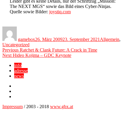
Leider gibt es keine Details, nur der Schriftzug „Mission:
The NEXT MGS“ sowie das Bild eines Cyber-Ninjas.
Quelle sowie Bilder:
joystiq.com
Author
Posted
Categories
on
gamebox
26. März 2009
23. September 2021
Allgemein
,
Uncategorized
Beitragsnavigation
Previous
Previous
Ratchet & Clank Future: A Crack in Time
Next
post:
Next
Hideo Kojima – GDC Keynote
post:
info
adresse
news
Facebook
YouTube
Twitter
Impressum
/ 2003 - 2018
www.gbx.at