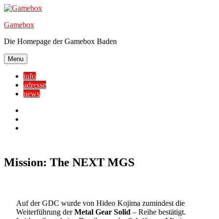
Skip
to
Gamebox
content
Die Homepage der Gamebox Baden
Menu
info
adresse
news
Facebook
YouTube
Twitter
Mission: The NEXT MGS
Auf der GDC wurde von Hideo Kojima zumindest die
Weiterführung der
Metal Gear Solid
– Reihe bestätigt.