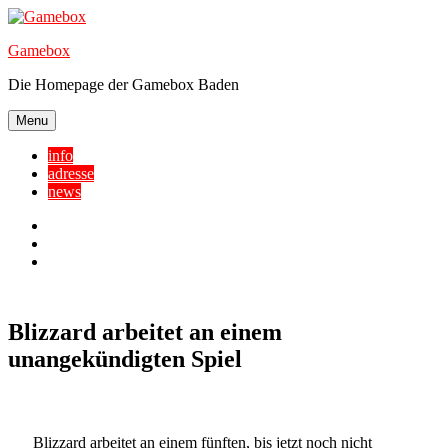
Skip
to
Gamebox
content
Die Homepage der Gamebox Baden
Menu
info
adresse
news
Facebook
YouTube
Twitter
Blizzard arbeitet an einem
unangekündigten Spiel
Blizzard arbeitet an einem fünften, bis jetzt noch nicht