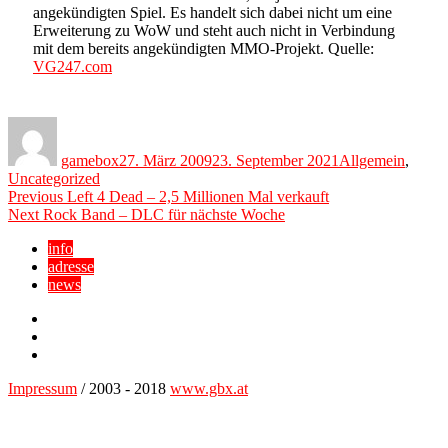
angekündigten Spiel. Es handelt sich dabei nicht um eine
Erweiterung zu WoW und steht auch nicht in Verbindung
mit dem bereits angekündigten MMO-Projekt. Quelle:
VG247.com
Author
Posted
Categories
on
gamebox
27. März 2009
23. September 2021
Allgemein
,
Uncategorized
Beitragsnavigation
Previous
Previous
Left 4 Dead – 2,5 Millionen Mal verkauft
Next
post:
Next
Rock Band – DLC für nächste Woche
post:
info
adresse
news
Facebook
YouTube
Twitter
Impressum
/ 2003 - 2018
www.gbx.at