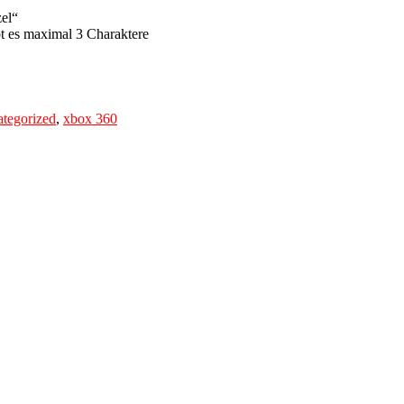
zel“
bt es maximal 3 Charaktere
tegorized
,
xbox 360