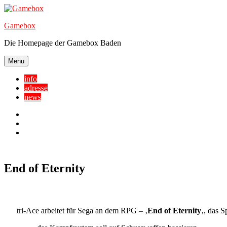
Skip
to
Gamebox
content
Die Homepage der Gamebox Baden
Menu
info
adresse
news
Facebook
YouTube
Twitter
End of Eternity
tri-Ace arbeitet für Sega an dem RPG – ‚
End of Eternity
‚, das S