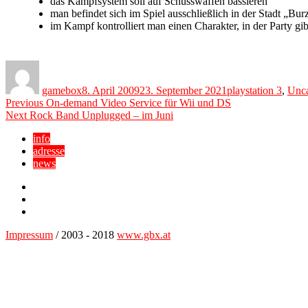
das Kampfsystem soll auf Schusswaffen bassieren
man befindet sich im Spiel ausschließlich in der Stadt „Bur
im Kampf kontrolliert man einen Charakter, in der Party gi
Author
Posted
Categories
on
gamebox
8. April 2009
23. September 2021
playstation 3
,
Unca
Beitragsnavigation
Previous
Previous
On-demand Video Service für Wii und DS
Next
post:
Next
Rock Band Unplugged – im Juni
post:
info
adresse
news
Facebook
YouTube
Twitter
Impressum
/ 2003 - 2018
www.gbx.at