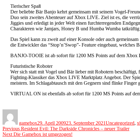
Tierischer Spaß
Der beliebte Bär Banjo kehrt gemeinsam mit seinem Vogel-Freund
Duo sein zweites Abenteuer auf Xbox LIVE. Ziel ist es, die verrü
Jiggies und erledigt in jeder Welt einen furchterregenden Endg
Charakteren wie Jamjars, Honey B und Humba Wumba tatkräftig u
Das Spiel kann zu zweit auf einer Konsole oder auch gemeinsam 
die Entwickler das “Stop’n’Swop”- Feature eingebaut, welches 
BANJO-TOOIE ist ab sofort für 1200 MS Points auf dem Xbox LI
Futuristische Roboter
Wer sich statt mit Vogel und Bär lieber mit Robotern beschäfti
Fighting-Klassiker das Xbox LIVE Marktplatz Angebot. Der Spiel
meistern. Im Schlagabtausch mit den Gegnern sind flinke Finger 
VIRTUAL ON ist ebenfalls ab sofort für 1200 MS Points auf dem
Author
Posted
Categories
on
gamebox
29. April 2009
23. September 2021
Uncategorized
,
x
Beitragsnavigation
Previous
Previous
Resident Evil: The Darkside Chronicles – neuer Trailer
Next
post:
Next
Die Gamebox ist umgezogen!
post: