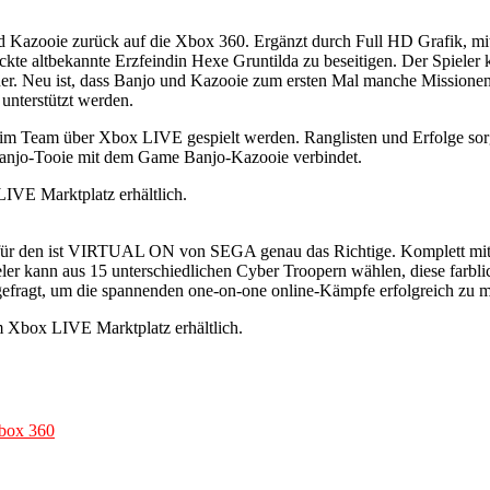
 Kazooie zurück auf die Xbox 360. Ergänzt durch Full HD Grafik, mit 
ckte altbekannte Erzfeindin Hexe Gruntilda zu beseitigen. Der Spieler k
egner. Neu ist, dass Banjo und Kazooie zum ersten Mal manche Mission
nterstützt werden.
im Team über Xbox LIVE gespielt werden. Ranglisten und Erfolge sorg
Banjo-Tooie mit dem Game Banjo-Kazooie verbindet.
VE Marktplatz erhältlich.
gt, für den ist VIRTUAL ON von SEGA genau das Richtige. Komplett mi
er kann aus 15 unterschiedlichen Cyber Troopern wählen, diese farbl
gefragt, um die spannenden one-on-one online-Kämpfe erfolgreich zu m
 Xbox LIVE Marktplatz erhältlich.
box 360