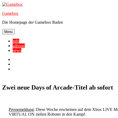
Skip
to
Gamebox
content
Die Homepage der Gamebox Baden
Menu
info
adresse
news
Facebook
YouTube
Twitter
Zwei neue Days of Arcade-Titel ab sofort
Pressemeldung
: Diese Woche erscheinen auf dem Xbox LIVE Ma
VIRTUAL ON ziehen Roboter in den Kampf.