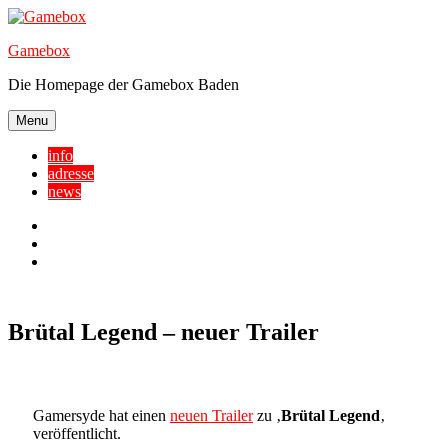
Skip
to
Gamebox
content
Die Homepage der Gamebox Baden
Menu
info
adresse
news
Facebook
YouTube
Twitter
Brütal Legend – neuer Trailer
Gamersyde hat einen
neuen Trailer
zu ‚
Brütal Legend
‚
veröffentlicht.