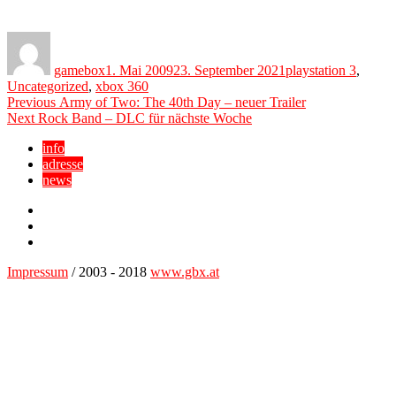
Author
Posted
Categories
on
gamebox
1. Mai 2009
23. September 2021
playstation 3
,
Uncategorized
,
xbox 360
Beitragsnavigation
Previous
Previous
Army of Two: The 40th Day – neuer Trailer
Next
post:
Next
Rock Band – DLC für nächste Woche
post:
info
adresse
news
Facebook
YouTube
Twitter
Impressum
/ 2003 - 2018
www.gbx.at