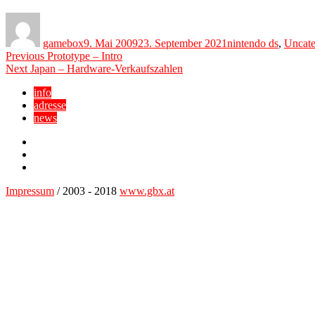
Author
Posted
Categories
on
gamebox
9. Mai 2009
23. September 2021
nintendo ds
,
Uncate
Beitragsnavigation
Previous
Previous
Prototype – Intro
Next
post:
Next
Japan – Hardware-Verkaufszahlen
post:
info
adresse
news
Facebook
YouTube
Twitter
Impressum
/ 2003 - 2018
www.gbx.at