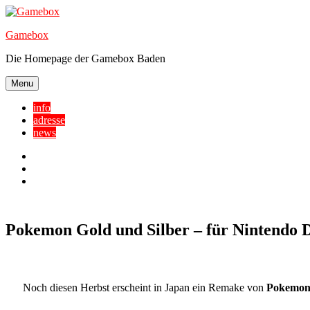
Skip
to
Gamebox
content
Die Homepage der Gamebox Baden
Menu
info
adresse
news
Facebook
YouTube
Twitter
Pokemon Gold und Silber – für Nintendo 
Noch diesen Herbst erscheint in Japan ein Remake von
Pokemon 